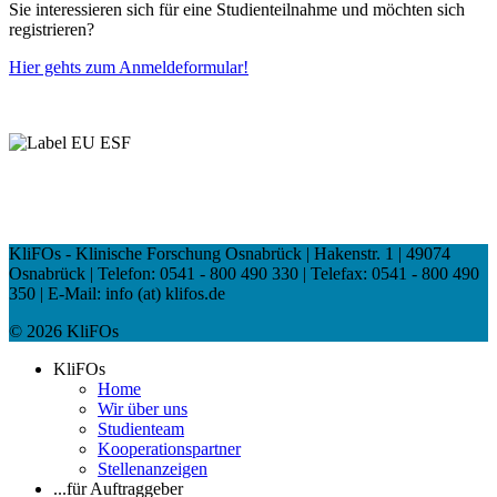
Sie interessieren sich für eine Studienteilnahme und möchten sich
registrieren?
Hier gehts zum Anmeldeformular!
KliFOs - Klinische Forschung Osnabrück | Hakenstr. 1 | 49074
Osnabrück | Telefon: 0541 - 800 490 330 | Telefax: 0541 - 800 490
350 | E-Mail: info (at) klifos.de
© 2026 KliFOs
KliFOs
Home
Wir über uns
Studienteam
Kooperationspartner
Stellenanzeigen
...für Auftraggeber