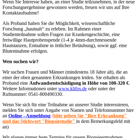
Wenn Sie Interesse haben, an einer Studie teilzunehmen, in der neue
Forschungsergebnisse gewonnen werden, freuen wir uns auf Ihre
Kontaktaufnahme!
Als Proband haben Sie die Möglichkeit, wissenschaftliche
Forschung „hautnah“ zu erleben. Im Rahmen einer
Studienteilnahme sollen Fragen zur Krankengeschichte, eine
freiwillige Hautprobenspende (1-4 je 4mm-durchmessende
Hautstanzen, Entnahme in örtlicher Betäubung), sowie ggf. eine
Blutentnahme erfolgen.
Wen suchen wir?
Wir suchen Frauen und Männer (mindestens 18 Jahre alt), die an
einer der oben genannten Erkrankungen leiden. Sie erhalten als
Proband eine
Aufwandsentschädigung in Höhe von 100-320 €
.
Weitere Informationen unter
www.klifos.de
oder unter der
Rufnummer: 0541-800490330.
Wenn Sie sich für eine Teilnahme an unserer Studie interessieren,
melden Sie sich unter Angabe von Namen und Telefonnummer hier
an
Online - Anmeldung
(
bitte geben Sie "Ihre Erkrankung"
und das Stichwort "Biopsiestudie"
in dem Bemerkungsfeld mit
an)
Wir planen immer feste Termine für unsere Biopsieentnahmen.