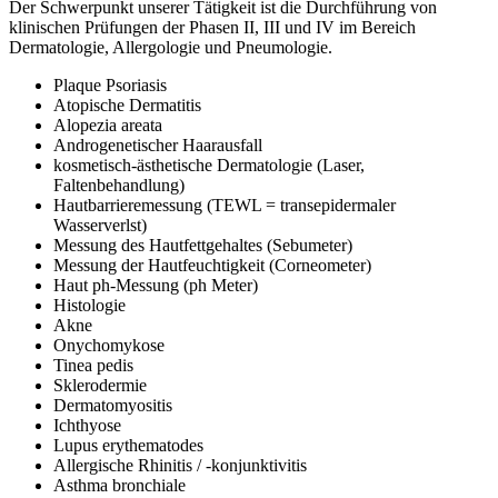
Der Schwerpunkt unserer Tätigkeit ist die Durchführung von
klinischen Prüfungen der Phasen II, III und IV im Bereich
Dermatologie, Allergologie und Pneumologie.
Plaque Psoriasis
Atopische Dermatitis
Alopezia areata
Androgenetischer Haarausfall
kosmetisch-ästhetische Dermatologie (Laser,
Faltenbehandlung)
Hautbarrieremessung (TEWL = transepidermaler
Wasserverlst)
Messung des Hautfettgehaltes (Sebumeter)
Messung der Hautfeuchtigkeit (Corneometer)
Haut ph-Messung (ph Meter)
Histologie
Akne
Onychomykose
Tinea pedis
Sklerodermie
Dermatomyositis
Ichthyose
Lupus erythematodes
Allergische Rhinitis / -konjunktivitis
Asthma bronchiale