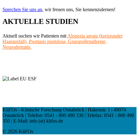
Sprechen Sie uns an
, wir freuen uns, Sie kennenzulernen!
AKTUELLE STUDIEN
Aktuell suchen wir Patienten mit
Alopezia areata (kreisrunder
Haarausfall),
Psoriasis pustulosa, Grasspollenallergie,
Neurodermitis
KliFOs - Klinische Forschung Osnabrück | Hakenstr. 1 | 49074
Osnabrück | Telefon: 0541 - 800 490 330 | Telefax: 0541 - 800 490
350 | E-Mail: info (at) klifos.de
© 2026 KliFOs