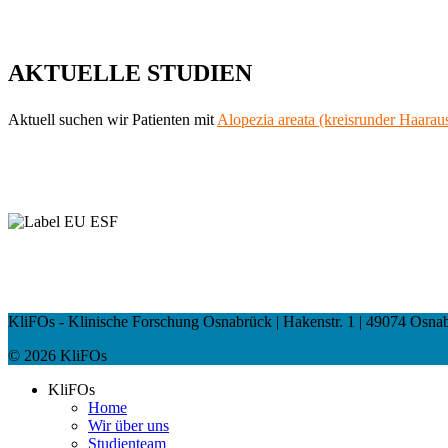
AKTUELLE STUDIEN
Aktuell suchen wir Patienten mit
Alopezia areata (kreisrunder Haaraus
KliFOs - Klinische Forschung Osnabrück | Hakenstr. 1 | 49074 Osnabrü
© 2026 KliFOs
KliFOs
Home
Wir über uns
Studienteam