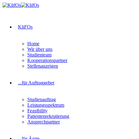
KliFOs
Home
Wir über uns
Studienteam
Kooperationspartner
Stellenanzeigen
...für Auftraggeber
Studienauftrag
Leistungsspektrum
Feasibility
Patientenrekrutierung
Ansprechpartner
...für Ärzte