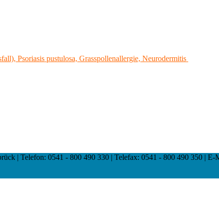
fall),
Psoriasis pustulosa, Grasspollenallergie, Neurodermitis
ck | Telefon: 0541 - 800 490 330 | Telefax: 0541 - 800 490 350 | E-Mai