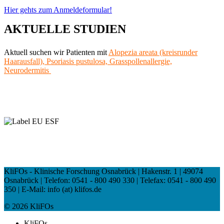
Hier gehts zum Anmeldeformular!
AKTUELLE STUDIEN
Aktuell suchen wir Patienten mit
Alopezia areata (kreisrunder
Haarausfall),
Psoriasis pustulosa, Grasspollenallergie,
Neurodermitis
KliFOs - Klinische Forschung Osnabrück | Hakenstr. 1 | 49074
Osnabrück | Telefon: 0541 - 800 490 330 | Telefax: 0541 - 800 490
350 | E-Mail: info (at) klifos.de
© 2026 KliFOs
KliFOs