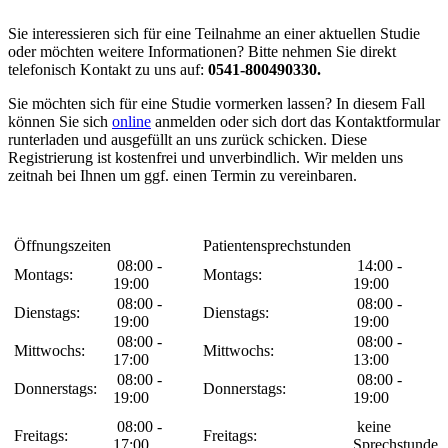
Sie interessieren sich für eine Teilnahme an einer aktuellen Studie
oder möchten weitere Informationen? Bitte nehmen Sie direkt
telefonisch Kontakt zu uns auf:
0541-800490330.
Sie möchten sich für eine Studie vormerken lassen? In diesem Fall
können Sie sich
online
anmelden oder sich dort das Kontaktformular
runterladen und ausgefüllt an uns zurück schicken. Diese
Registrierung ist kostenfrei und unverbindlich. Wir melden uns
zeitnah bei Ihnen um ggf. einen Termin zu vereinbaren.
Öffnungszeiten
Patientensprechstunden
08:00 -
14:00 -
Montags:
Montags:
19:00
19:00
08:00 -
08:00 -
Dienstags:
Dienstags:
19:00
19:00
08:00 -
08:00 -
Mittwochs:
Mittwochs:
17:00
13:00
08:00 -
08:00 -
Donnerstags:
Donnerstags:
19:00
19:00
08:00 -
keine
Freitags:
Freitags:
17:00
Sprechstunde