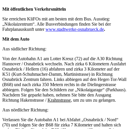
Mit öffentlichen Verkehrsmitteln
Sie erreichen KliFOs mit am besten mit dem Bus. Ausstieg:
„Nikolaizentrum“. Alle Busverbindungen finden Sie bei der
Fahrplanauskunft unter
www.stadtwerke-osnabrueck.de
.
Mit dem Auto
Aus südlicher Richtung:
Von der Autobahn A1 am Lotter Kreuz (72) auf die A30 Richtung
Hannover / Osnabrück wechseln. Nach zirka 6 Kilometern Ausfahrt
Osnabrück / Hellern (16) abfahren und zirka 3 Kilometer auf der
K51 (Kurt-Schuhmacher-Damm, Martinistrasse) in Richtung
Osnabrück Zentrum fahren. Links abbiegen auf den Heger-Tor-Wall
(B68) und nach zirka 350 Metern rechts in die Dielingerstrasse
abbiegen. Folgen Sie den Schildern zur „Nikolaigarage“ (Parkhaus).
Nachdem Sie geparkt haben, nehmen Sie bitte den Ausgang
Richtung Hakenstrasse /
Krahnstrasse
, um zu uns zu gelangen.
Aus nördlicher Richtung:
Verlassen Sie die Autobahn A1 bei Abfahrt „Osnabrück / Nord“
(70) und folgen Sie der B68 für zirka 7 Kilometer und halten sich