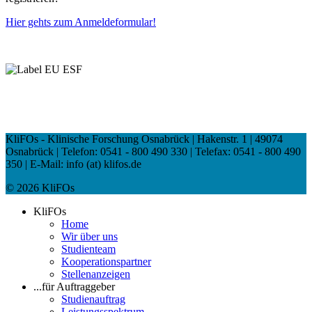
Hier gehts zum Anmeldeformular!
KliFOs - Klinische Forschung Osnabrück | Hakenstr. 1 | 49074
Osnabrück | Telefon: 0541 - 800 490 330 | Telefax: 0541 - 800 490
350 | E-Mail: info (at) klifos.de
© 2026 KliFOs
KliFOs
Home
Wir über uns
Studienteam
Kooperationspartner
Stellenanzeigen
...für Auftraggeber
Studienauftrag
Leistungsspektrum