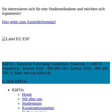
Sie interessieren sich für eine Studienteilnahme und möchten sich
registrieren?
Hier gehts zum Anmeldeformular!
KliFOs - Klinische Forschung Osnabrück | Hakenstr. 1 | 49074
Osnabrück | Telefon: 0541 - 800 490 330 | Telefax: 0541 - 800 490
350 | E-Mail: info (at) klifos.de
© 2026 KliFOs
KliFOs
Home
Wir über uns
Studienteam
Kooperationspartner