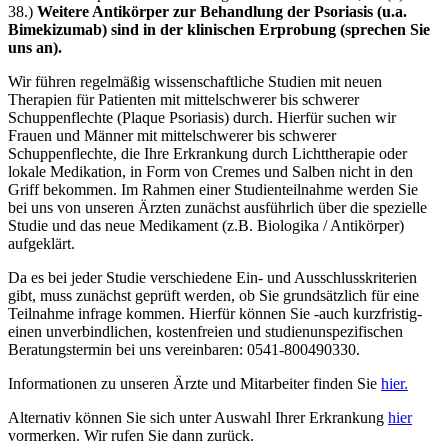
38.)
Weitere Antikörper zur Behandlung der Psoriasis (u.a.
Bimekizumab) sind in der klinischen Erprobung (sprechen Sie
uns an).
Wir führen regelmäßig wissenschaftliche Studien mit neuen
Therapien für Patienten mit mittelschwerer bis schwerer
Schuppenflechte (Plaque Psoriasis) durch. Hierfür suchen wir
Frauen und Männer mit mittelschwerer bis schwerer
Schuppenflechte, die Ihre Erkrankung durch Lichttherapie oder
lokale Medikation, in Form von Cremes und Salben nicht in den
Griff bekommen. Im Rahmen einer Studienteilnahme werden Sie
bei uns von unseren Ärzten zunächst ausführlich über die spezielle
Studie und das neue Medikament (z.B. Biologika / Antikörper)
aufgeklärt.
Da es bei jeder Studie verschiedene Ein- und Ausschlusskriterien
gibt, muss zunächst geprüft werden, ob Sie grundsätzlich für eine
Teilnahme infrage kommen. Hierfür können Sie -auch kurzfristig-
einen unverbindlichen, kostenfreien und studienunspezifischen
Beratungstermin bei uns vereinbaren: 0541-800490330.
Informationen zu unseren Ärzte und Mitarbeiter finden Sie
hier.
Alternativ können Sie sich unter Auswahl Ihrer Erkrankung
hier
vormerken. Wir rufen Sie dann zurück.