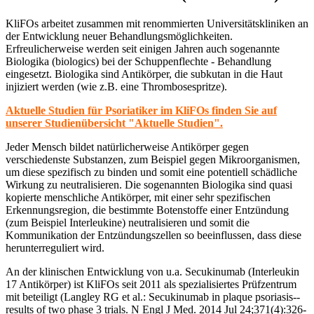
KliFOs arbeitet zusammen mit renommierten Universitätskliniken an
der Entwicklung neuer Behandlungsmöglichkeiten.
Erfreulicherweise werden seit einigen Jahren auch sogenannte
Biologika (biologics) bei der Schuppenflechte - Behandlung
eingesetzt. Biologika sind Antikörper, die subkutan in die Haut
injiziert werden (wie z.B. eine Thrombosespritze).
Aktuelle Studien für Psoriatiker im KliFOs finden Sie auf
unserer Studienübersicht "Aktuelle Studien".
Jeder Mensch bildet natürlicherweise Antikörper gegen
verschiedenste Substanzen, zum Beispiel gegen Mikroorganismen,
um diese spezifisch zu binden und somit eine potentiell schädliche
Wirkung zu neutralisieren. Die sogenannten Biologika sind quasi
kopierte menschliche Antikörper, mit einer sehr spezifischen
Erkennungsregion, die bestimmte Botenstoffe einer Entzündung
(zum Beispiel Interleukine) neutralisieren und somit die
Kommunikation der Entzündungszellen so beeinflussen, dass diese
herunterreguliert wird.
An der klinischen Entwicklung von u.a. Secukinumab (Interleukin
17 Antikörper) ist KliFOs seit 2011 als spezialisiertes Prüfzentrum
mit beteiligt (Langley RG et al.: Secukinumab in plaque psoriasis--
results of two phase 3 trials. N Engl J Med. 2014 Jul 24;371(4):326-